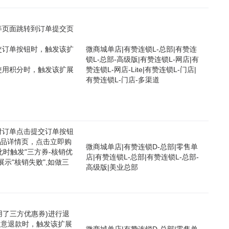
等页面跳转到订单提交页
交订单按钮时，触发该扩
微商城单店
|
有赞连锁L-总部
|
有赞连
锁L-总部-高级版
|
有赞连锁L-网店
|
有
使用积分时，触发该扩展
赞连锁L-网店-Lite
|
有赞连锁L-门店
|
有赞连锁L-门店-多渠道
付订单点击提交订单按钮
商品详情页，点击立即购
微商城单店
|
有赞连锁D-总部
|
零售单
时触发"三方券-核销优
店
|
有赞连锁L-总部
|
有赞连锁L-总部-
展示"核销失败",如做三
高级版
|
美业总部
用了三方优惠券)进行退
同意退款时，触发该扩展