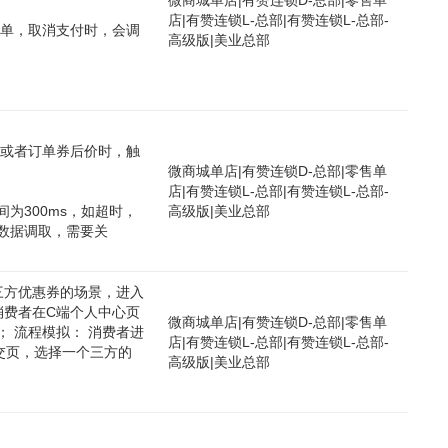
微商城单店
|
有赞连锁D-总部
|
零售单
店
|
有赞连锁L-总部
|
有赞连锁L-总部-
订单，取消支付时，会调
高级版
|
美业总部
品或者订单券后价时，触
微商城单店
|
有赞连锁D-总部
|
零售单
店
|
有赞连锁L-总部
|
有赞连锁L-总部-
为300ms，如超时，
高级版
|
美业总部
数据调取，需要关
三方优惠券的场景，进入
消费者在C端个人中心页
微商城单店
|
有赞连锁D-总部
|
零售单
 流程模拟： 消费者进
店
|
有赞连锁L-总部
|
有赞连锁L-总部-
交页，选择一个三方的
高级版
|
美业总部