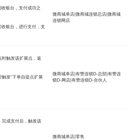
到收银台，支付成功之
微商城单店
|
微商城连锁总店
|
微商城
连锁网店
起收银台，进行支付，支
点时触发该扩展点，返
微商城单店
|
有赞连锁D-总部
|
有赞连
触发“下单自提点扩展
锁D-网店
|
有赞连锁D-合伙人
，完成支付后，触发该
微商城单店
|
零售