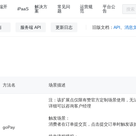
端开
解决方
常见问
运营规
平台公
iPaaS
案
题
范
告
南
服务端 API
更新日志
旧版文档：
API
、
消息
方法名
场景描述
注：该扩展点仅限有赞官方定制场景使用，无
详细可以咨询客户经理
触发场景：
消费者在订单提交页，点击提交订单时触发该
goPay