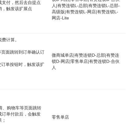
成支付，然后去自提点
人
|
有赞连锁L-总部
|
有赞连锁L-总部-
销，触发该扩展点
高级版
|
有赞连锁L-网店
|
有赞连锁L-
网店-Lite
税费计算。
等页面跳转到订单确认订
微商城单店
|
有赞连锁D-总部
|
有赞连
锁D-网店
|
零售单店
|
有赞连锁D-合伙
交订单按钮时，触发该扩
人
详情、购物车等页面跳转
成订单付款后，会触发
零售单店
果；