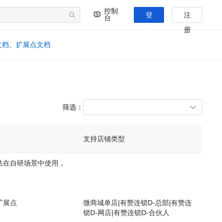
控制
登
注
台
录
册
文档
、
扩展点文档
筛选：
支持店铺类型
法在自研场景中使用，
扩展点
微商城单店
|
有赞连锁D-总部
|
有赞连
锁D-网店
|
有赞连锁D-合伙人