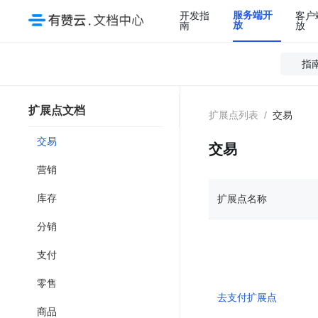
服务端开
开发指
客户
放
南
放
指
扩展点文档
扩展点列表
交易
交易
交易
营销
库存
扩展点名称
分销
支付
零售
去支付扩展点
商品