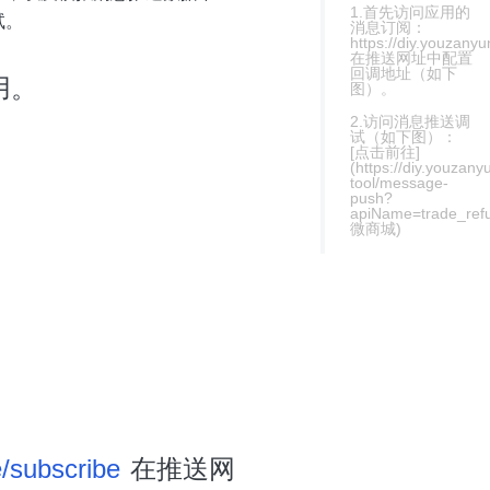
1.首先访问应用的
试。
消息订阅：
https://diy.youzany
在推送网址中配置
回调地址（如下
用。
图）。
2.访问消息推送调
试（如下图）：
[点击前往]
(https://diy.youzan
tool/message-
push?
apiName=trade_refu
微商城)
/subscribe
在推送网