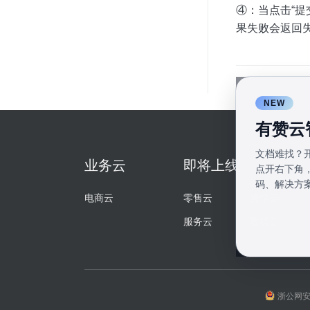
④：当点击“提交
果失败会返回
NEW
有赞云
文档难找？
业务云
即将上线
点开右下角
码、解决方
电商云
零售云
营销云
服务云
数据云
浙公网安备