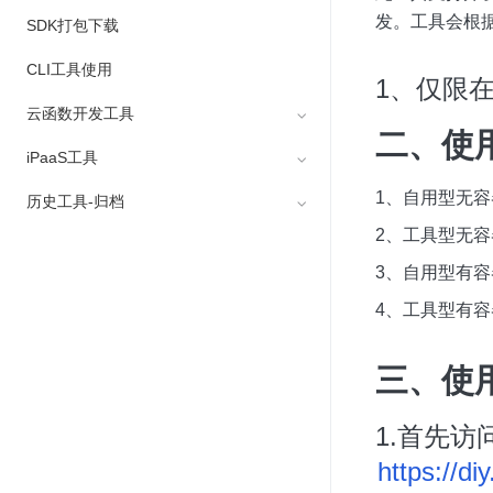
发。工具会根
SDK打包下载
CLI工具使用
1、仅限
云函数开发工具
二、使
iPaaS工具
WebIDE
1、自用型无
历史工具-归档
CLI 云函数命令
CLI iPaaS命令
2、工具型无
微信小程序 SDK
本地调试工具指南
3、自用型有
Redis SDK
本地开发IntelliJ IDE插件（Youzan Cloud Tools）
4、工具型有
MySQL SDK
三、使
1.首先
https://d