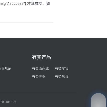
:"success"} 才算成功。如
有赞产品
运营规范
有赞微商城
有赞零售
有赞美业
有赞教育
20040621号