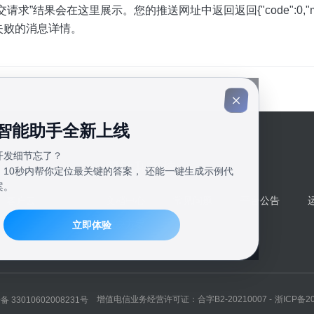
请求”结果会在这里展示。您的推送网址中返回返回{"code":0,"msg"
失败的消息详情。
智能助手全新上线
开发细节忘了？
帮助和支持
，10秒内帮你定位最关键的答案， 还能一键生成示例代
案。
客户云
文档中心
常见问题
平台公告
解决方案
立即体验
增值电信业务经营许可证：合字B2-20210007 -
浙ICP备20
 33010602008231号