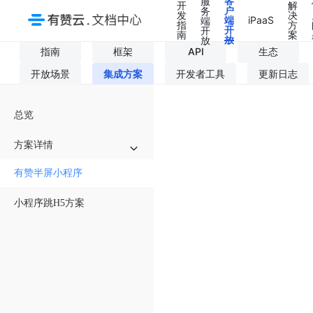
客
服
开
解
户
务
发
决
端
iPaaS
端
指
方
开
开
南
案
放
放
指南
框架
API
生态
开放场景
集成方案
开发者工具
更新日志
总览
方案详情
有赞半屏小程序
H5 与 H5 集成
小程序跳H5方案
H5 与 App 集成
H5 与小程序集成
小程序与小程序集成
小程序与 App 集成